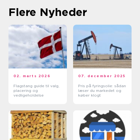
Flere Nyheder
02. marts 2026
07. december 2025
Flagstang guide til valg,
Pris på fyringsolie: sådan
placering og
læser du markedet og
vedligeholdelse
køber klogt