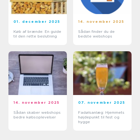
01. december 2025
14. november 2025
Køb af brænde: En guide
Sådan finder du de
til den rette beslutning
bedste webshops
14. november 2025
07. november 2025
Sådan skaber webshops
Fadølsanlæg: Hjemmets
bedre købsoplevelser
højdepunkt til fest og
hygge