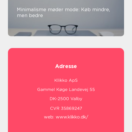
Minimalisme møder mode: Køb mindre,
men bedre
Adresse
web:
www.klikko.dk/