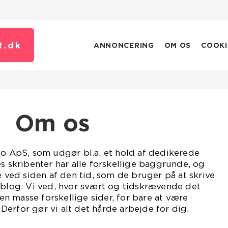
R.
dk
ANNONCERING
OM OS
COOKI
Om os
ko ApS, som udgør bl.a. et hold af dedikerede
es skribenter har alle forskellige baggrunde, og
e ved siden af den tid, som de bruger på at skrive
 blog. Vi ved, hvor svært og tidskrævende det
 masse forskellige sider, for bare at være
erfor gør vi alt det hårde arbejde for dig.