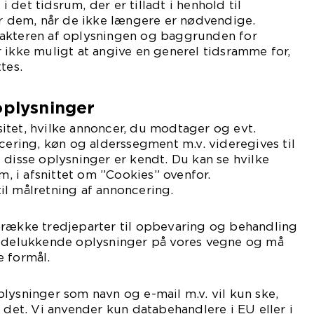
det tidsrum, der er tilladt i henhold til
er dem, når de ikke længere er nødvendige.
akteren af oplysningen og baggrunden for
 ikke muligt at angive en generel tidsramme for,
tes.
oplysninger
itet, hvilke annoncer, du modtager og evt.
acering, køn og alderssegment m.v. videregives til
 disse oplysninger er kendt. Du kan se hvilke
om, i afsnittet om ”Cookies” ovenfor.
il målretning af annoncering.
 række tredjeparter til opbevaring og behandling
 udelukkende oplysninger på vores vegne og må
e formål.
lysninger som navn og e-mail m.v. vil kun ske,
l det. Vi anvender kun databehandlere i EU eller i