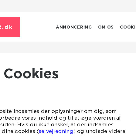
R.
dk
ANNONCERING
OM OS
COOKI
Cookies
site indsamles der oplysninger om dig, som
 forbedre vores indhold og til at øge værdien af
 siden. Hvis du ikke ønsker, at der indsamles
e dine cookies (
se vejledning
) og undlade videre