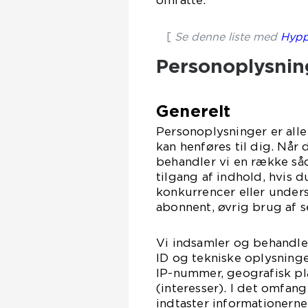
omfatte:
[
Se denne liste med
Hypp
Personoplysnin
Generelt
Personoplysninger er alle 
kan henføres til dig. Når
behandler vi en række såd
tilgang af indhold, hvis 
konkurrencer eller unders
abonnent, øvrig brug af s
Vi indsamler og behandler
ID og tekniske oplysninge
IP-nummer, geografisk pla
(interesser). I det omfang
indtaster informationern