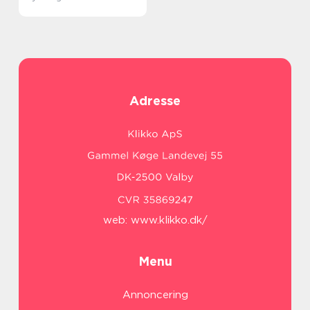
Adresse
web:
www.klikko.dk/
Menu
Annoncering