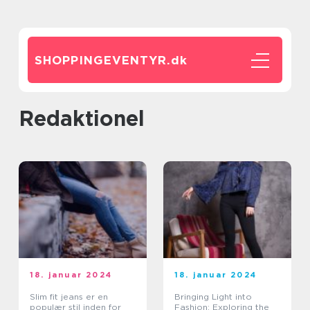
SHOPPINGEVENTYR.
dk
redaktionel
18. januar 2024
18. januar 2024
Slim fit jeans er en
Bringing Light into
populær stil inden for
Fashion: Exploring the