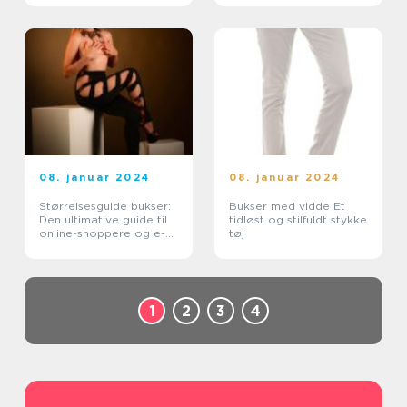
08. januar 2024
08. januar 2024
Størrelsesguide bukser:
Bukser med vidde Et
Den ultimative guide til
tidløst og stilfuldt stykke
online-shoppere og e-
tøj
handelskunder
1
2
3
4