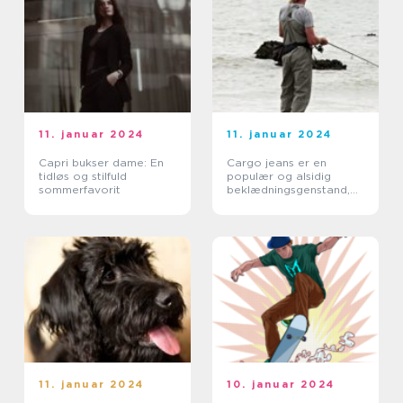
11. januar 2024
11. januar 2024
Capri bukser dame: En
Cargo jeans er en
tidløs og stilfuld
populær og alsidig
sommerfavorit
beklædningsgenstand,
der tiltrækker både
mænd og kvinder med
sin praktiske og stilfulde
karakter
11. januar 2024
10. januar 2024