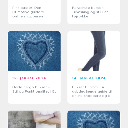
Pink bukser: Den
Parachute bukser:
ultimative guide til
Tilpasning og stil i ét
online shopperen
tøjstykke
15. januar 2024
14. januar 2024
Hvide cargo bukser –
Bukser til børn: En
Stil og Funktionalitet i Ét
dybdegående guide til
online-shoppere og e-
handelskunder