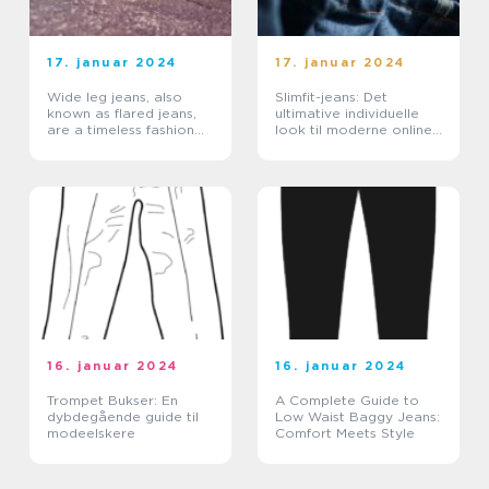
17. januar 2024
17. januar 2024
Wide leg jeans, also
Slimfit-jeans: Det
known as flared jeans,
ultimative individuelle
are a timeless fashion
look til moderne online-
staple that has made a
shoppere
strong comeback in
recent years
16. januar 2024
16. januar 2024
Trompet Bukser: En
A Complete Guide to
dybdegående guide til
Low Waist Baggy Jeans:
modeelskere
Comfort Meets Style