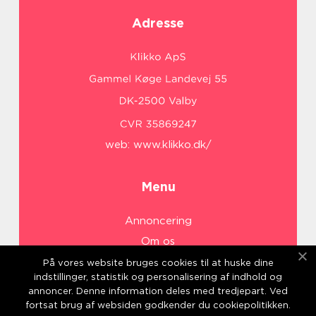
Adresse
web:
www.klikko.dk/
Menu
Annoncering
Om os
Cookies
På vores website bruges cookies til at huske dine
indstillinger, statistik og personalisering af indhold og
Kontakt os
annoncer. Denne information deles med tredjepart. Ved
Sitemap
fortsat brug af websiden godkender du cookiepolitikken.