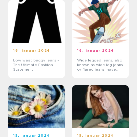
16. januar 2024
16. januar 2024
Low waist baggy jeans –
Wide legged jeans, also
The Ultimate Fashion
known as wide leg jeans
Statement
or flared jeans, have
become a staple in the
fashion world, loved by
men and women alike
15. januar 2024
15. januar 2024