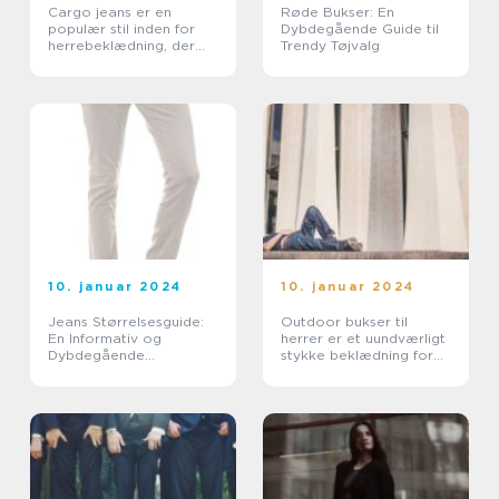
Cargo jeans er en
Røde Bukser: En
populær stil inden for
Dybdegående Guide til
herrebeklædning, der
Trendy Tøjvalg
kombinerer det
praktiske ved arbejdstøj
med den afslappede
komfort ved jeans
10. januar 2024
10. januar 2024
Jeans Størrelsesguide:
Outdoor bukser til
En Informativ og
herrer er et uundværligt
Dybdegående
stykke beklædning for
Gennemgang
enhver eventyrlysten og
udendørsentusiastisk fyr