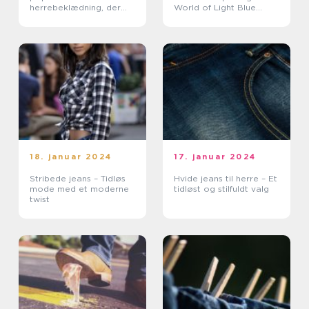
herrebeklædning, der
World of Light Blue
har vundet stor
Jeans
popularitet i de seneste
år
18. januar 2024
17. januar 2024
Stribede jeans – Tidløs
Hvide jeans til herre – Et
mode med et moderne
tidløst og stilfuldt valg
twist