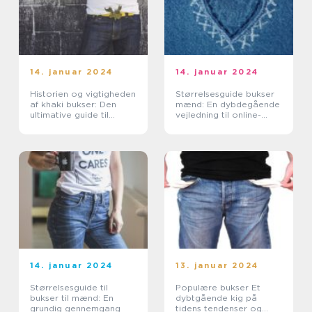
14. januar 2024
14. januar 2024
Historien og vigtigheden
Størrelsesguide bukser
af khaki bukser: Den
mænd: En dybdegående
ultimative guide til
vejledning til online-
online shoppere og e-
shoppere og e-
handelskunder
handelskunder
14. januar 2024
13. januar 2024
Størrelsesguide til
Populære bukser Et
bukser til mænd: En
dybtgående kig på
grundig gennemgang
tidens tendenser og