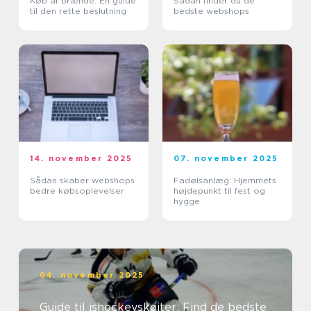
Køb af brænde: En guide
Sådan finder du de
til den rette beslutning
bedste webshops
14. november 2025
07. november 2025
Sådan skaber webshops
Fadølsanlæg: Hjemmets
bedre købsoplevelser
højdepunkt til fest og
hygge
04. november 2025
Guide til ishockeyskøjter: Find de bedste