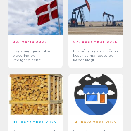
02. marts 2026
07. december 2025
Flagstang guide til valg,
Pris på fyringsolie: sådan
placering og
læser du markedet og
vedligeholdelse
køber klogt
01. december 2025
14. november 2025