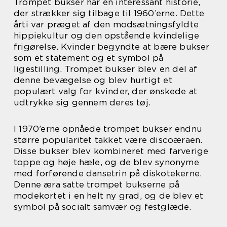
Trompet bukser har en interessant historie,
der strækker sig tilbage til 1960’erne. Dette
årti var præget af den modsætningsfyldte
hippiekultur og den opstående kvindelige
frigørelse. Kvinder begyndte at bære bukser
som et statement og et symbol på
ligestilling. Trompet bukser blev en del af
denne bevægelse og blev hurtigt et
populært valg for kvinder, der ønskede at
udtrykke sig gennem deres tøj.
I 1970’erne opnåede trompet bukser endnu
større popularitet takket være discoæraen.
Disse bukser blev kombineret med farverige
toppe og høje hæle, og de blev synonyme
med forførende dansetrin på diskotekerne.
Denne æra satte trompet bukserne på
modekortet i en helt ny grad, og de blev et
symbol på socialt samvær og festglæde.