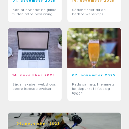
01. december 2025
14. november 2025
Køb af brænde: En guide
Sådan finder du de
til den rette beslutning
bedste webshops
14. november 2025
07. november 2025
Sådan skaber webshops
Fadølsanlæg: Hjemmets
bedre købsoplevelser
højdepunkt til fest og
hygge
04. november 2025