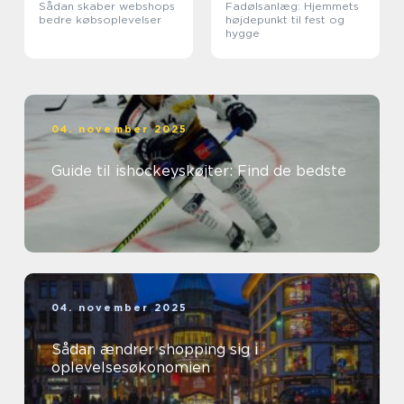
Sådan skaber webshops
Fadølsanlæg: Hjemmets
bedre købsoplevelser
højdepunkt til fest og
hygge
04. november 2025
Guide til ishockeyskøjter: Find de bedste
04. november 2025
Sådan ændrer shopping sig i
oplevelsesøkonomien