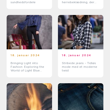
sundhedsfordele
herrebeklædning, der
har vundet stor
popularitet i de seneste
år
18. januar 2024
18. januar 2024
Bringing Light into
Stribede jeans – Tidløs
Fashion: Exploring the
mode med et moderne
World of Light Blue
twist
Jeans