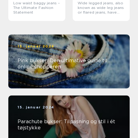
Low waist baggy jeans –
Wide legged jeans, also
The Ultimate Fashion
known as wide leg jeans
Statement
or flared jeans, have
become a staple in the
fashion world, loved by
men and women alike
15. januar 2024
Pink bukser: Den ultimative guide til
online shopperen
15. januar 2024
Parachute bukser: Tilpasning og stil i ét
tøjstykke