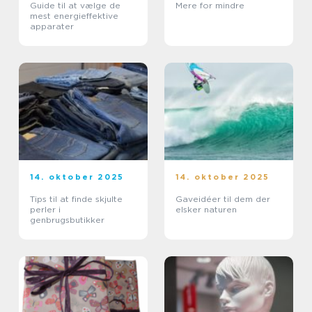
Guide til at vælge de
Mere for mindre
mest energieffektive
apparater
14. oktober 2025
14. oktober 2025
Tips til at finde skjulte
Gaveidéer til dem der
perler i
elsker naturen
genbrugsbutikker