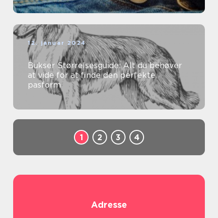
12. januar 2024
Bukser Størrelsesguide: Alt du behøver
at vide for at finde den perfekte
pasform
1
2
3
4
Adresse