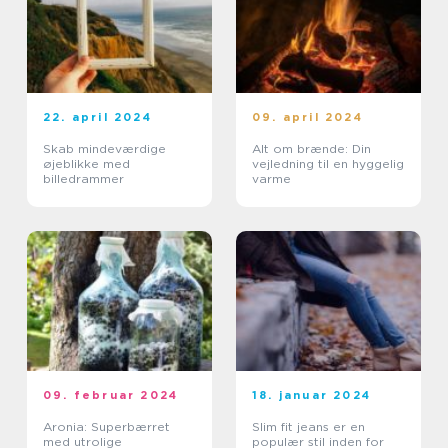
22. april 2024
09. april 2024
Skab mindeværdige
Alt om brænde: Din
øjeblikke med
vejledning til en hyggelig
billedrammer
varme
09. februar 2024
18. januar 2024
Aronia: Superbærret
Slim fit jeans er en
med utrolige
populær stil inden for