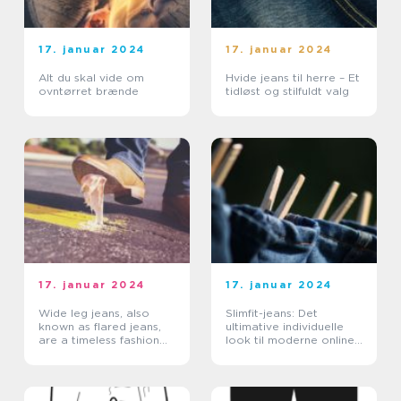
17. januar 2024
17. januar 2024
Alt du skal vide om
Hvide jeans til herre – Et
ovntørret brænde
tidløst og stilfuldt valg
17. januar 2024
17. januar 2024
Wide leg jeans, also
Slimfit-jeans: Det
known as flared jeans,
ultimative individuelle
are a timeless fashion
look til moderne online-
staple that has made a
shoppere
strong comeback in
recent years